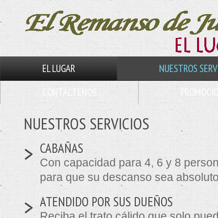
EL LUGAR
NUESTROS SERV
CONTÁCTENOS
PROMOCI
NUESTROS SERVICIOS
>
CABAÑAS
Con capacidad para 4, 6 y 8 perso
para que su descanso sea absoluto
>
ATENDIDO POR SUS DUEÑOS
Reciba el trato cálido que solo pue